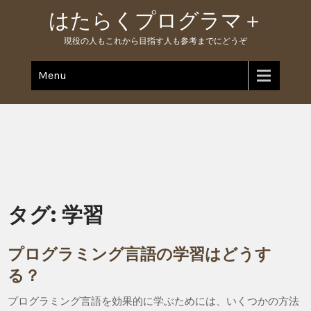
Skip
はたらくプログラマ＋
to
content
現役の人もこれから目指す人も参考までにどうぞ
Menu
タグ:
学習
プログラミング言語の学習はどうす
る？
プログラミング言語を効果的に学ぶためには、いくつかの方法