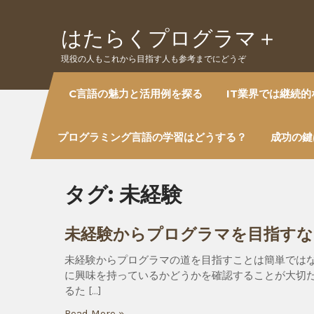
Skip
to
はたらくプログラマ＋
content
現役の人もこれから目指す人も参考までにどうぞ
C言語の魅力と活用例を探る
IT業界では継続
プログラミング言語の学習はどうする？
成功の鍵
タグ:
未経験
未経験からプログラマを目指すな
未経験からプログラマの道を目指すことは簡単では
に興味を持っているかどうかを確認することが大切だ
るた […]
Read More »