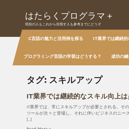
Skip
to
はたらくプログラマ＋
content
現役の人もこれから目指す人も参考までにどうぞ
C言語の魅力と活用例を探る
IT業界では継続
プログラミング言語の学習はどうする？
成功の鍵
タグ:
スキルアップ
IT業界では継続的なスキル向上は
IT業界では、常にスキルアップが必要とされる。そ
ツールが次々と登場し、それに伴いビジネスのニー
[…]
Read More »