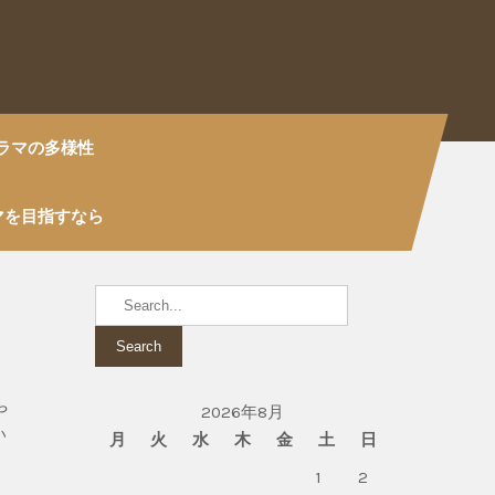
ラマの多様性
マを目指すなら
や
2026年8月
い
月
火
水
木
金
土
日
1
2