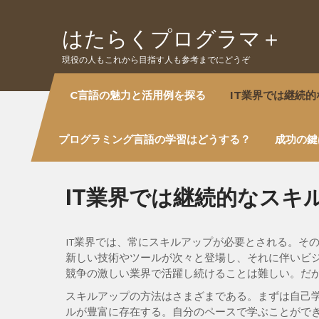
Skip
to
はたらくプログラマ＋
content
現役の人もこれから目指す人も参考までにどうぞ
C言語の魅力と活用例を探る
IT業界では継続
プログラミング言語の学習はどうする？
成功の鍵
IT業界では継続的なスキ
IT業界では、常にスキルアップが必要とされる。そ
新しい技術やツールが次々と登場し、それに伴いビ
競争の激しい業界で活躍し続けることは難しい。だ
スキルアップの方法はさまざまである。まずは自己
ルが豊富に存在する。自分のペースで学ぶことがで